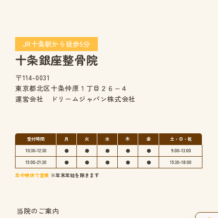
JR十条駅から徒歩5分
十条銀座整骨院
〒114-0031
東京都北区十条仲原１丁目２６−４
運営会社 ドリームジャパン株式会社
受付時間
月
火
水
木
金
土・日・祝
10:30-12:30
●
●
●
●
●
9:00-13:00
15:00-21:30
●
●
●
●
●
15:30-18:00
年中無休で営業
※年末年始を除きます
当院のご案内