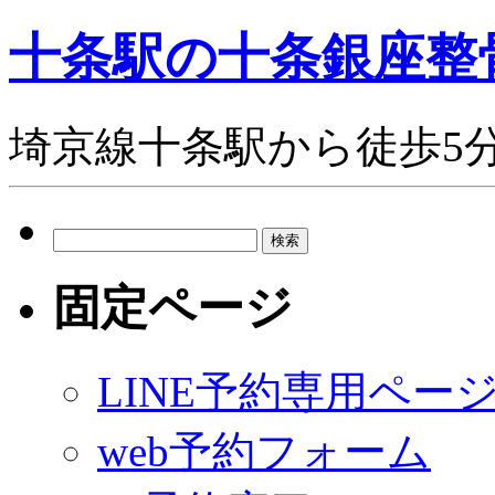
十条駅の十条銀座整
埼京線十条駅から徒歩5
検
索:
固定ページ
LINE予約専用ペー
web予約フォーム