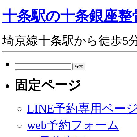
十条駅の十条銀座整
埼京線十条駅から徒歩5
検
索:
固定ページ
LINE予約専用ペー
web予約フォーム