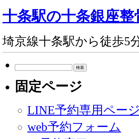
十条駅の十条銀座整
埼京線十条駅から徒歩5
検
索:
固定ページ
LINE予約専用ペー
web予約フォーム